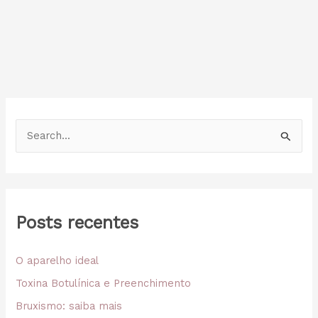
P
e
s
q
Posts recentes
u
i
O aparelho ideal
s
a
Toxina Botulínica e Preenchimento
r
Bruxismo: saiba mais